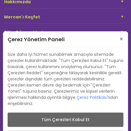
Hakkımızda
Mercan'ı Keşfet
Bilim Düzenekleri
×
Çerez Yönetim Paneli
Atölyeler
Size daha iyi hizmet sunabilmek amacıyla sitemizde
çerezler kullanılmaktadır. "Tüm Çerezleri Kabul Et" tuşuna
Planetaryum
basarak, çerez kullanımını onaylamış olursunuz. "Tüm
Çerezleri Reddet" seçeneğine tıklayarak kesinlikle gerekli
Gözlemevi
çerezler dışındaki tüm çerezleri reddedebilirsiniz.
Çerezleri kısmen devre dışı bırakmak için "Çerezleri
Yönet" tuşuna basınız. Çerezlerimiz ve kişisel verilerin
Etkinlikler
işlenmesi hakkında ayrıntılı bilgiye
Çerez Politikası
'ndan
erişebilirsiniz.
İletişim
Tüm Çerezleri Kabul Et