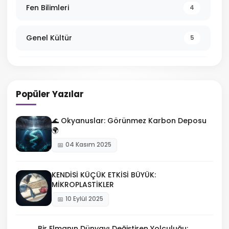
Fen Bilimleri
4
Genel Kültür
5
Gözlemevi
1
Popüler Yazılar
İklim ve Çevre
5
🌊 Okyanuslar: Görünmez Karbon Deposu
Mevzuat
0
🌍
04 Kasım 2025
Minik Mucitler
1
KENDİSİ KÜÇÜK ETKİSİ BÜYÜK:
MİKROPLASTİKLER
Planetaryum
0
10 Eylül 2025
Robotik ve Kodlama
1
Bir Elmanın Dünyayı Değiştiren Yolculuğu: